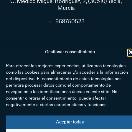
C. Médico Miguel Rodríguez, 2, (30510) Yecla,
Murcia
968750523
Gestionar consentimiento
Para ofrecer las mejores experiencias, utilizamos tecnologías
como las cookies para almacenar y/o acceder a la información
del dispositivo. El consentimiento de estas tecnologías nos
CONTACTA CON NOSOTROS
permitirá procesar datos como el comportamiento de
Rellena el formulario y ponte en
navegación o las identificaciones únicas en este sitio. No
contacto con nosotros para cualquier
consentir o retirar el consentimiento, puede afectar
negativamente a ciertas características y funciones.
duda, consulta o sugerencia que quiera
realizar. Estamos aquí para escucharte.
Aceptar todas