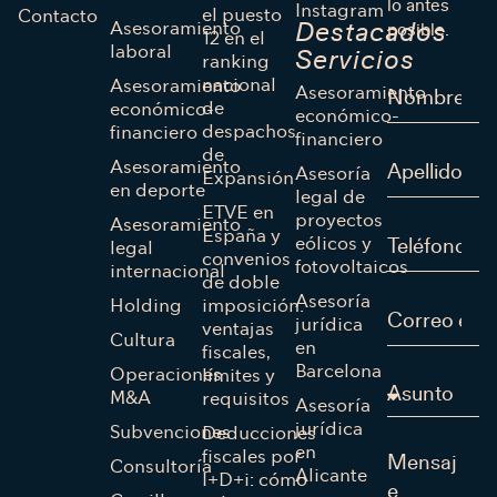
lo antes
Instagram
el puesto
Contacto
Asesoramiento
Destacados
posible.
12 en el
laboral
Servicios
ranking
nacional
Asesoramiento
Asesoramiento
de
económico-
económico-
despachos
financiero
financiero
de
Asesoramiento
Asesoría
Expansión
en deporte
legal de
ETVE en
proyectos
Asesoramiento
España y
eólicos y
legal
convenios
fotovoltaicos
internacional
de doble
Asesoría
Holding
imposición:
jurídica
ventajas
Cultura
en
fiscales,
Barcelona
Operaciones
límites y
M&A
requisitos
Asesoría
jurídica
Subvenciones
Deducciones
en
fiscales por
Consultoría
Alicante
I+D+i: cómo