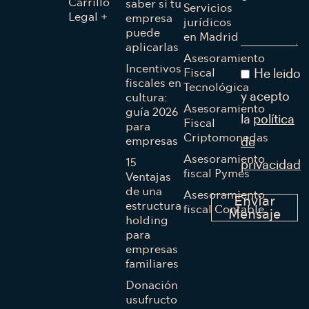
Carrillo
saber si tu
Servicios
Legal +
empresa
jurídicos
puede
en Madrid
aplicarlas
Asesoramiento
Incentivos
Fiscal
He leido
fiscales en
Tecnológica
cultura:
y acepto
Asesoramiento
guía 2026
la
política
Fiscal
para
Criptomonedas
empresas
de
Asesoramiento
15
privacidad
fiscal Pymes
Ventajas
de una
Asesoramiento
Enviar
estructura
fiscal Contable
Mensaje
holding
para
empresas
familiares
Donación
usufructo