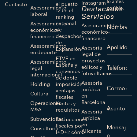
lo antes
Instagram
el puesto
Contacto
Asesoramiento
Destacados
posible.
12 en el
laboral
Servicios
ranking
nacional
Asesoramiento
Asesoramiento
de
económico-
económico-
despachos
financiero
financiero
de
Asesoramiento
Asesoría
Expansión
en deporte
legal de
ETVE en
proyectos
Asesoramiento
España y
eólicos y
legal
convenios
fotovoltaicos
internacional
de doble
Asesoría
Holding
imposición:
jurídica
ventajas
Cultura
en
fiscales,
Barcelona
Operaciones
límites y
M&A
requisitos
Asesoría
jurídica
Subvenciones
Deducciones
en
fiscales por
Consultoría
Alicante
I+D+i: cómo