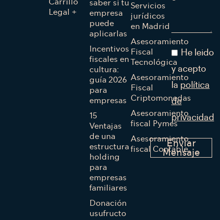
Carrillo
saber si tu
Servicios
Legal +
empresa
jurídicos
puede
en Madrid
aplicarlas
Asesoramiento
Incentivos
Fiscal
He leido
fiscales en
Tecnológica
cultura:
y acepto
Asesoramiento
guía 2026
la
política
Fiscal
para
Criptomonedas
empresas
de
Asesoramiento
15
privacidad
fiscal Pymes
Ventajas
de una
Asesoramiento
Enviar
estructura
fiscal Contable
Mensaje
holding
para
empresas
familiares
Donación
usufructo