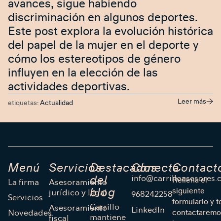
avances, sigue habiendo
discriminación en algunos deportes.
Este post explora la evolución histórica
del papel de la mujer en el deporte y
cómo los estereotipos de género
influyen en la elección de las
actividades deportivas.
Leer más
etiquetas:
Actualidad
Menú
Servicios
Destacados
Conecta
Contact
info@carrilloasesores
del
Rellena el
La firma
Asesoramiento
blog
siguiente
jurídico y legal
968242258
Servicios
formulario y t
Carrillo
Asesoramiento
LinkedIn
Novedades
contactaremo
mantiene
fiscal