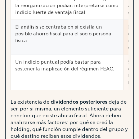
la reorganización podían interpretarse como
anal
indicio fuerte de ventaja fiscal.
de l
El análisis se centraba en si existía un
El an
posible ahorro fiscal para el socio persona
econ
física.
reor
conj
Un indicio puntual podía bastar para
Se va
sostener la inaplicación del régimen FEAC.
empr
holdi
fond
La existencia de
dividendos posteriores
deja de
ser, por sí misma, un elemento suficiente para
concluir que existe abuso fiscal. Ahora deben
analizarse más factores: por qué se creó la
holding, qué función cumple dentro del grupo y
qué destino reciben esos dividendos.