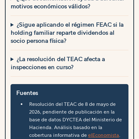
motivos económicos válidos?
¿Sigue aplicando el régimen FEAC si la
holding familiar reparte dividendos al
socio persona física?
¿La resolución del TEAC afecta a
inspecciones en curso?
Fuentes
Resolución del TEAC de 8 de mayo de
2026, pendiente de publicación en la
base de datos DYCTEA del Ministerio de
Hacienda. Análisis basado en la
cobertura informativa de
elEconomista
.