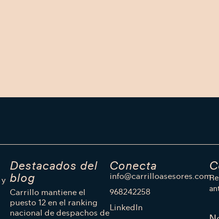
Destacados del
Conecta
C
info@carrilloasesores.com
blog
Re
 y
an
968242258
Carrillo mantiene el
puesto 12 en el ranking
LinkedIn
nacional de despachos de