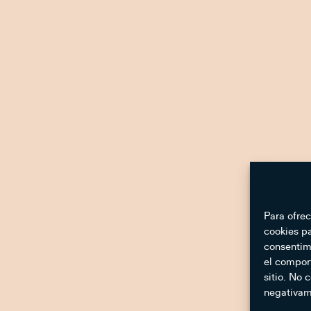
Para ofrec
cookies pa
consentim
el compor
sitio. No 
negativame