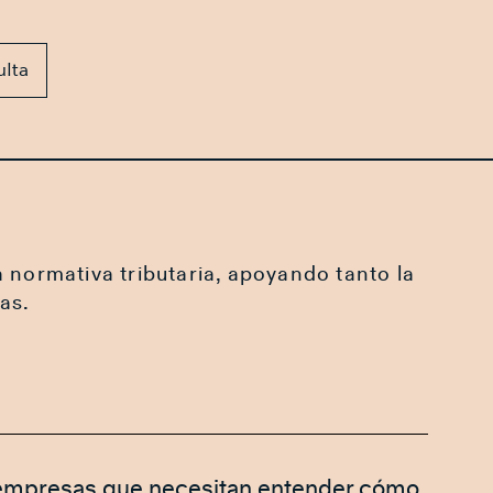
ulta
a normativa tributaria, apoyando tanto la
as.
on empresas que necesitan entender cómo