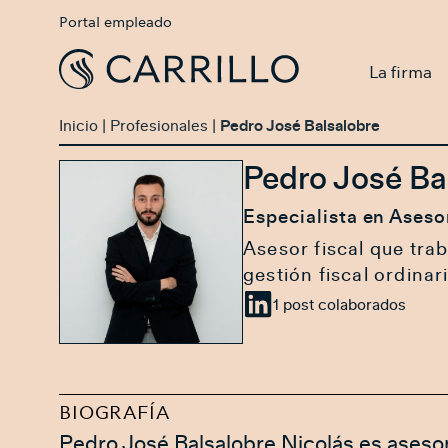
Portal empleado
La firma
Inicio
|
Profesionales
|
Pedro José Balsalobre
Pedro José Ba
Especialista en Aseso
Asesor fiscal que tra
gestión fiscal ordina
1 post colaborados
BIOGRAFÍA
Pedro José Balsalobre Nicolás es asesor