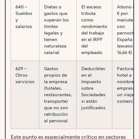
640 –
Dietas o
El exceso
Abono de
Sueldos
gastos que
tributa
€ por
y
superan los
como
manutenc
salarios
límites
rendimiento
con
legales y
del trabajo
pernocta 
tienen
en el IRPF
España
naturaleza
del
(exceso d
salarial
empleado
16,66 €)
629 –
Gastos
Deducibles
Factura d
Otros
propios de
en el
hotel a
servicios
la empresa
Impuesto
nombre de
(hoteles,
sobre
empresa 
restaurantes,
Sociedades
un viaje
transporte)
si están
comercial
que no son
justificados
retribución
al personal
Este punto es especialmente crítico en sectores