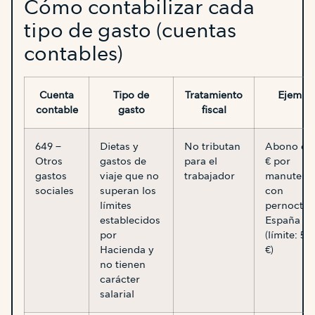
Cómo contabilizar cada
tipo de gasto (cuentas
contables)
Cuenta
Tipo de
Tratamiento
Ejempl
contable
gasto
fiscal
649 –
Dietas y
No tributan
Abono de
Otros
gastos de
para el
€ por
gastos
viaje que no
trabajador
manutenc
sociales
superan los
con
límites
pernocta 
establecidos
España
por
(límite: 53
Hacienda y
€)
no tienen
carácter
salarial