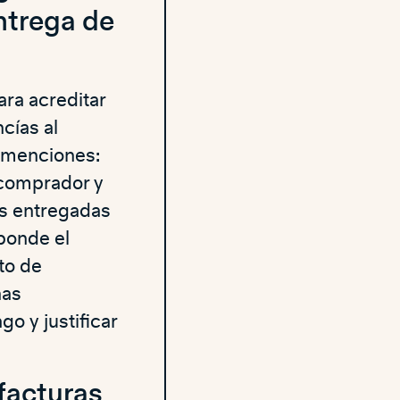
ntrega de
ara acreditar
cías al
s menciones:
l comprador y
as entregadas
sponde el
to de
has
o y justificar
 facturas