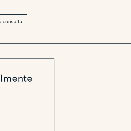
u consulta
almente