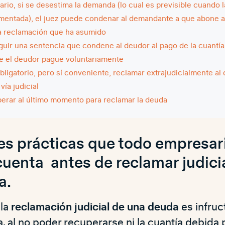
rario, si se desestima la demanda (lo cual es previsible cuando 
mentada), el juez puede condenar al demandante a que abone 
la reclamación que ha asumido
uir una sentencia que condene al deudor al pago de la cuantía
e el deudor pague voluntariamente
bligatorio, pero sí conveniente, reclamar extrajudicialmente al
 vía judicial
erar al último momento para reclamar la deuda
es prácticas que todo empresar
cuenta antes de reclamar judic
a.
la
reclamación judicial de una deuda
es infruc
 al no poder recuperarse ni la cuantía debida 