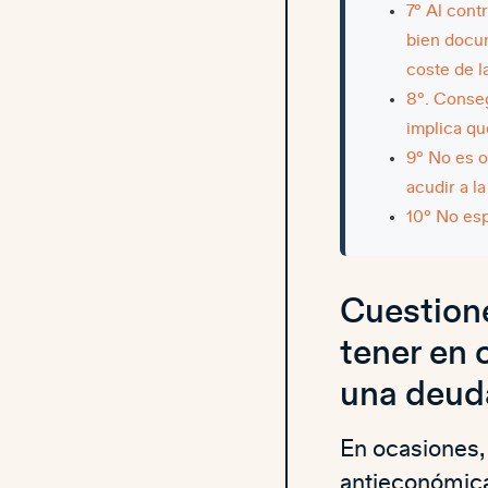
7º Al cont
bien docu
coste de 
8º. Conseg
implica qu
9º No es o
acudir a la
10º No esp
Cuestion
tener en 
una deud
En ocasiones, 
antieconómica,