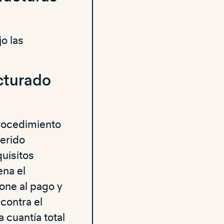
o las
cturado
procedimiento
ferido
uisitos
ena el
one al pago y
contra el
 cuantía total