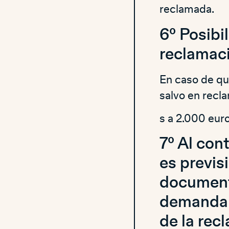
reclamada.
6º Posibi
reclamaci
En caso de qu
salvo en recl
s a 2.000 euro
7º Al con
es previs
documenta
demandan
de la rec