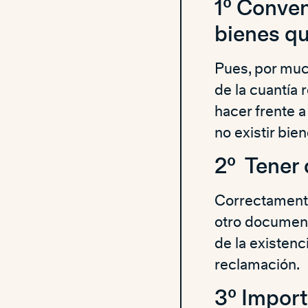
1º Conven
bienes qu
Pues, por muc
de la cuantía 
hacer frente a
no existir bi
2º Tener
Correctamente
otro document
de la existenc
reclamación.
3º Import