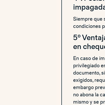
impagad
Siempre que se
condiciones pr
5º Ventaj
en cheque
En caso de im
privilegiado e
documento, si
exigidos, requ
embargo preven
no abona la c
mismo y se pr