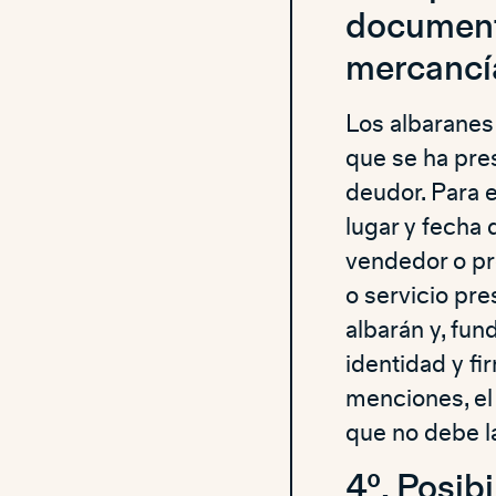
documento
mercancía
Los albaranes
que se ha pres
deudor. Para 
lugar y fecha 
vendedor o pr
o servicio pre
albarán y, fu
identidad y fi
menciones, el
que no debe la
4º. Posib