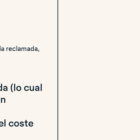
ía reclamada,
a (lo cual
en
l coste