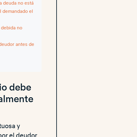
la deuda no está
al demandado el
 debida no
 deudor antes de
io debe
ialmente
tuosa y
por el deudor