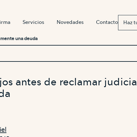
firma
Servicios
Novedades
Contacto
Haz t
almente una deuda
jos antes de reclamar judici
da
iel