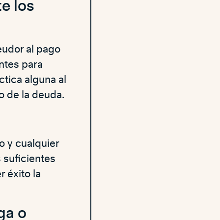
e los
eudor al pago
entes para
ctica alguna al
o de la deuda.
o y cualquier
 suficientes
 éxito la
ga o