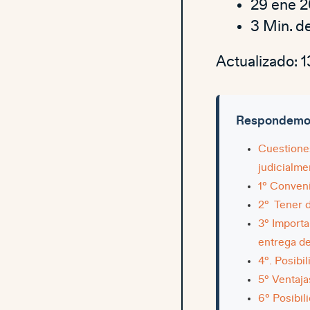
29 ene 2
3 Min. de
Actualizado: 
Respondemos 
Cuestione
judicialme
1º Conveni
2º Tener 
3º Importa
entrega de
4º. Posibi
5º Ventaja
6º Posibil