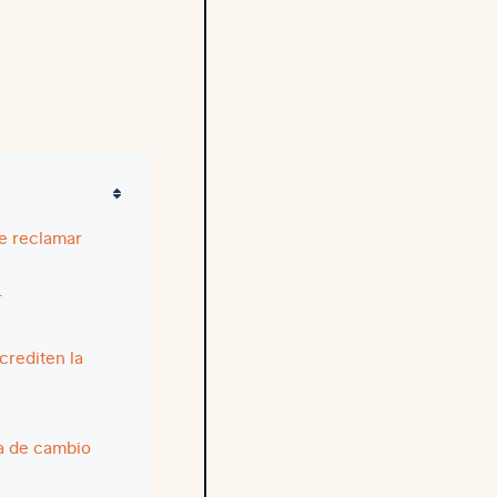
e reclamar
r
crediten la
ra de cambio