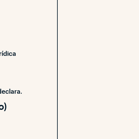
rídica
declara
.
o)