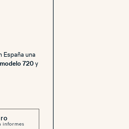
n España una
modelo 720
y
ero
n informes