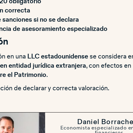
20 obligatorio
n correcta
 sanciones si no se declara
cia de asesoramiento especializado
ón
ión en una
LLC estadounidense
se considera e
en entidad jurídica extranjera
, con efectos en
e el Patrimonio
.
ción de declarar y correcta valoración.
Daniel Borrach
Economista especializado e
financieros