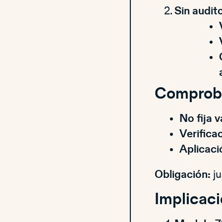
Sin audit
Comproba
No fija v
Verifica
Aplicaci
Obligación:
ju
Implicaci