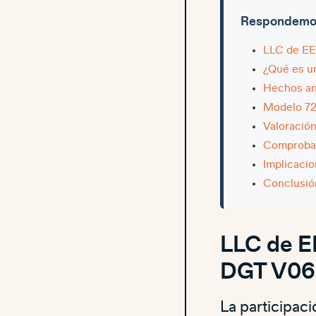
Respondemos 
LLC de EE
¿Qué es u
Hechos an
Modelo 72
Valoración
Comprobac
Implicacio
Conclusió
LLC de EE
DGT V06
La participac