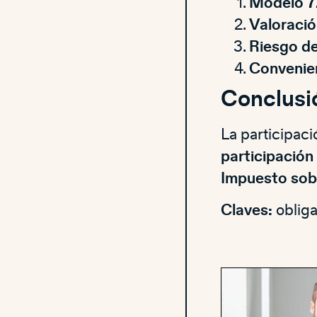
Modelo 7
Valoració
Riesgo de
Convenien
Conclusi
La participac
participación 
Impuesto sobr
Claves:
obliga