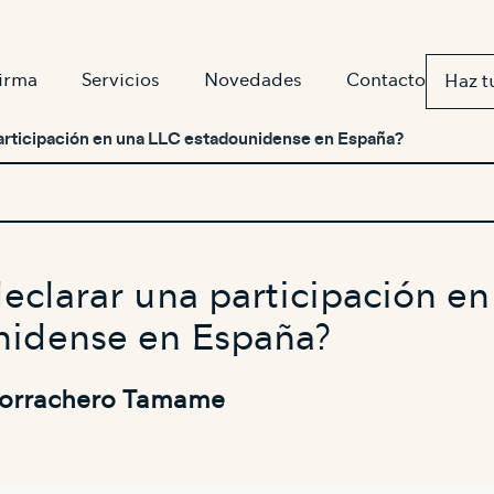
firma
Servicios
Novedades
Contacto
Haz t
articipación en una LLC estadounidense en España?
clarar una participación e
nidense en España?
Borrachero Tamame