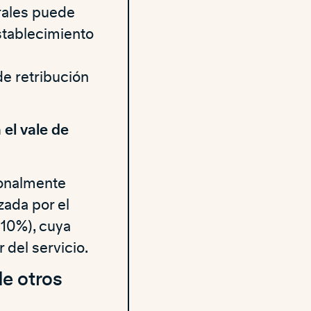
rales puede
stablecimiento
de retribución
 el vale de
ionalmente
zada por el
 10%), cuya
 del servicio.
de otros