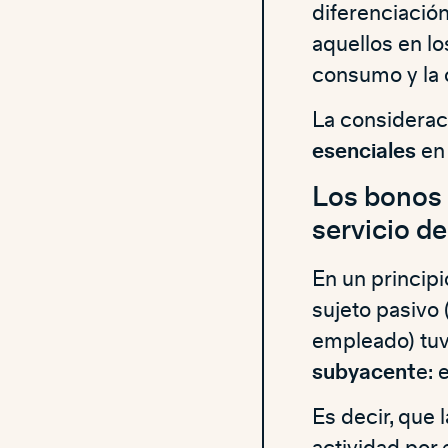
diferenciació
aquellos en lo
consumo y la 
La consideraci
esenciales
en
Los bonos 
servicio de
En un princip
sujeto pasivo 
empleado) tuv
subyacent
e: 
Es decir, que 
actividad por