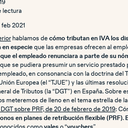
19
 lectura
9 feb 2021
erior
hablamos de
cómo tributan en IVA los dis
n en especie
que las empresas ofrecen al emple
que el empleado renunciara a parte de su nó
 que se pudiera presumir un servicio prestado 
empleado, en consonancia con la doctrina del T
 Unión Europea (el “TJUE”) y las últimas resoluc
ral de Tributos (la “DGT”) en España. Sobre es
s meteremos de lleno en el tema estrella de la
a DGT sobre PRF, de 20 de febrero de 2019
: Có
onos en planes de retribución flexible (PRF)
.
conocidos como
vales
o “
vouchers
”.