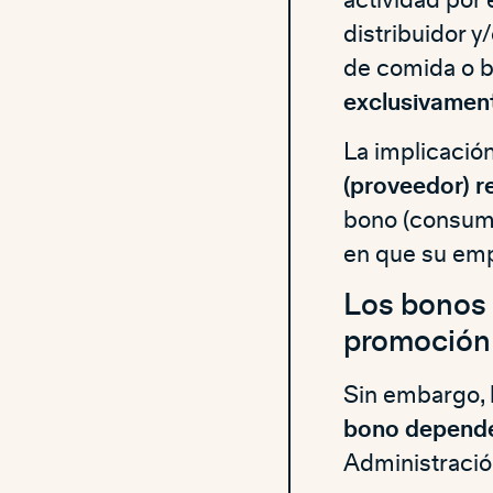
distribuidor y
de comida o b
exclusivamen
La implicació
(proveedor) r
bono (consumi
en que su empl
Los bonos p
promoción
Sin embargo, 
bono depende
Administración