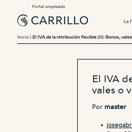
Portal empleado
La 
Inicio
|
El IVA de la retribución flexible (II): Bonos, val
El IVA de
vales o 
Por
master
josegabr