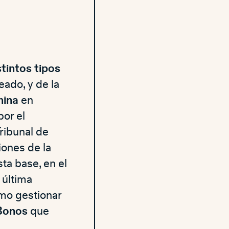
tintos tipos
ado, y de la
mina
en
por el
ribunal de
iones de la
ta base, en el
 última
mo gestionar
Bonos
que