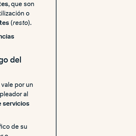
tes
, que son
ilización o
tes
(
resto
).
ncias
go del
 vale por un
pleador al
 servicios
fico de su
r o