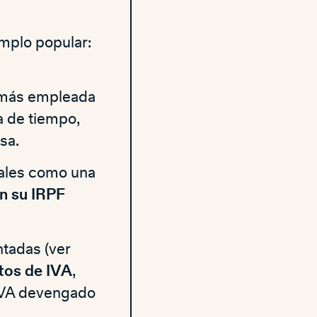
emplo popular:
 más empleada
a de tiempo,
sa.
vales como una
n su IRPF
ntadas (ver
ntos de IVA
,
 IVA devengado