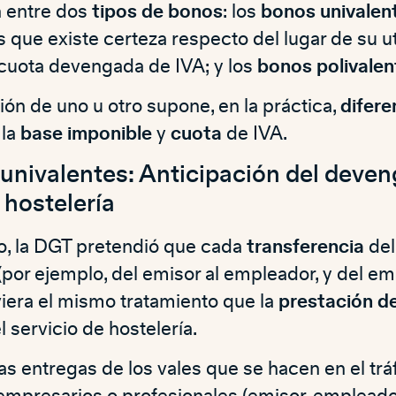
n entre dos
tipos de bonos
: los
bonos univalen
s que existe certeza respecto del lugar de su ut
cuota devengada de IVA; y los
bonos polivalen
ón de uno u otro supone, en la práctica,
difere
 la
base imponible
y
cuota
de IVA.
univalentes: Anticipación del deven
 hostelería
io, la DGT pretendió que cada
transferencia
del
(por ejemplo, del emisor al empleador, y del em
iera el mismo tratamiento que la
prestación de
el servicio de hostelería.
las entregas de los vales que se hacen en el trá
 empresarios o profesionales (emisor, empleado