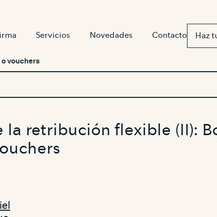
firma
Servicios
Novedades
Contacto
Haz t
es o vouchers
 la retribución flexible (II): 
vouchers
iel