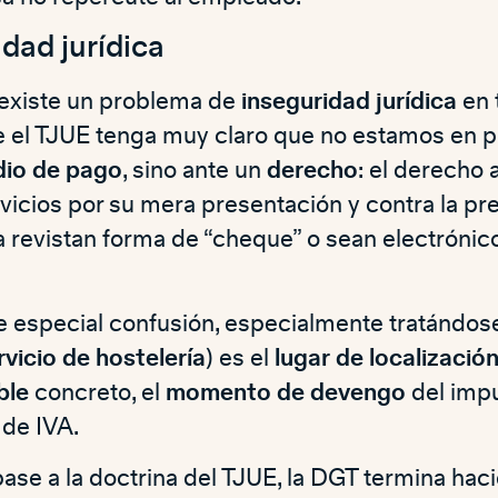
dad jurídica
existe un problema de
inseguridad jurídica
en 
 el TJUE tenga muy claro que no estamos en p
io de pago
, sino ante un
derecho
: el derecho 
rvicios por su mera presentación y contra la pr
 revistan forma de “cheque” o sean electrónico
 especial confusión, especialmente tratándos
rvicio de hostelería
) es el
lugar de localizació
ble
concreto, el
momento de devengo
del impu
de IVA.
base a la doctrina del TJUE, la DGT termina ha