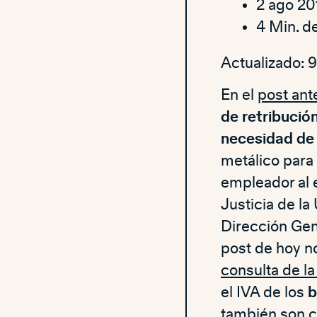
2 ago 20
4 Min. de
Actualizado: 
En el
post ant
de retribució
necesidad de 
metálico para
empleador al 
Justicia de la
Dirección Gene
post de hoy no
consulta de l
el IVA de los
b
también son 