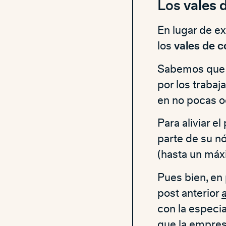
Los
vales 
En lugar de ex
los
vales de 
Sabemos que
por los traba
en no pocas o
Para aliviar 
parte de su n
(hasta un máxi
Pues bien, en 
post anterior
con la especi
que la empres