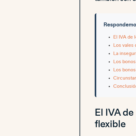
Respondemos 
El IVA de 
Los vales 
La insegur
Los bonos 
Los bonos 
Circunstan
Conclusió
El IVA de
flexible