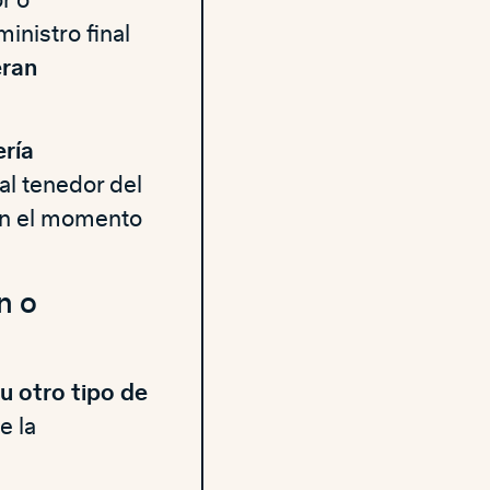
inistro final
eran
ería
 al tenedor del
en el momento
n o
u otro tipo de
e la