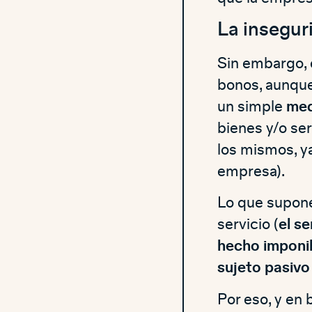
La inseguri
Sin embargo, 
bonos, aunque
un simple
med
bienes y/o se
los mismos, ya
empresa).
Lo que supone
servicio (
el se
hecho imponi
sujeto pasivo
Por eso, y en 