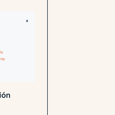
ía
ente
ión