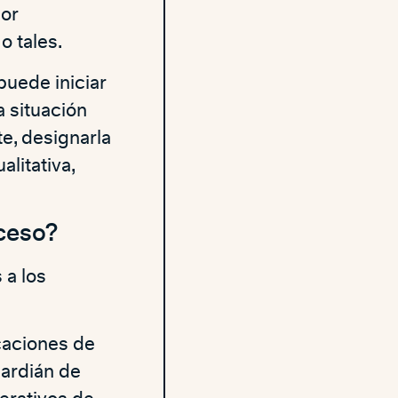
or
 tales.
puede iniciar
a situación
e, designarla
litativa,
cceso?
 a los
icaciones de
uardián de