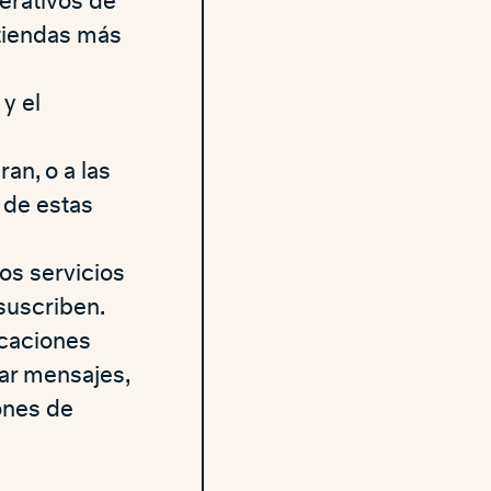
erativos de
 tiendas más
y el
an, o a las
 de estas
los servicios
suscriben.
icaciones
iar mensajes,
ones de