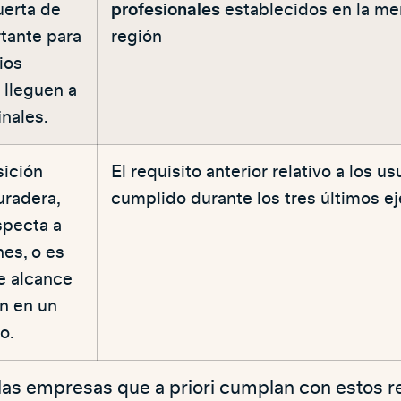
uerta de
profesionales
establecidos en la m
tante para
región
ios
 lleguen a
inales.
sición
​El requisito anterior relativo a los us
uradera,
cumplido durante los tres últimos ej
specta a
es, o es
e alcance
n en un
o.
las empresas que a priori cumplan con estos r