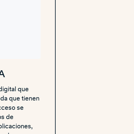
MA
igital que
iada que tienen
cceso se
os de
licaciones,