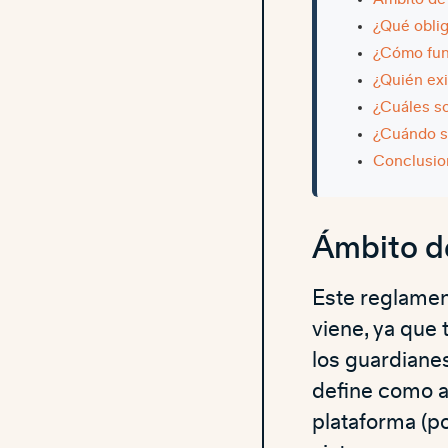
¿Qué oblig
¿Cómo fun
¿Quién ex
¿Cuáles so
¿Cuándo s
Conclusio
Ámbito de
Este reglamen
viene, ya que 
los guardiane
define como a
plataforma (p