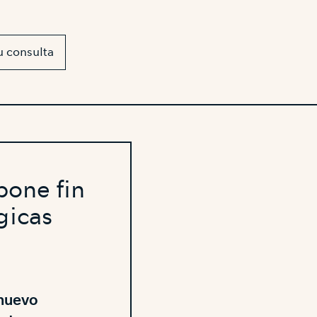
u consulta
pone fin
gicas
 nuevo