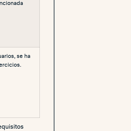
encionada
uarios, se ha
ercicios.
equisitos