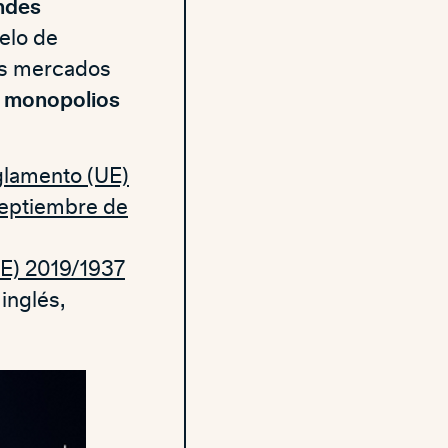
andes
elo de
los mercados
os monopolios
lamento (UE)
septiembre de
(UE) 2019/1937
inglés,