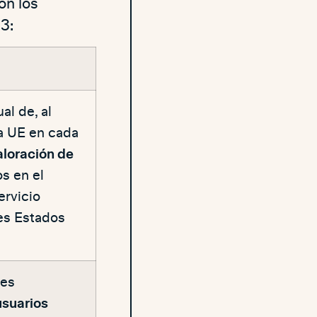
on los
 3:
l de, al
la UE en cada
aloración de
s en el
ervicio
es Estados
les
usuarios