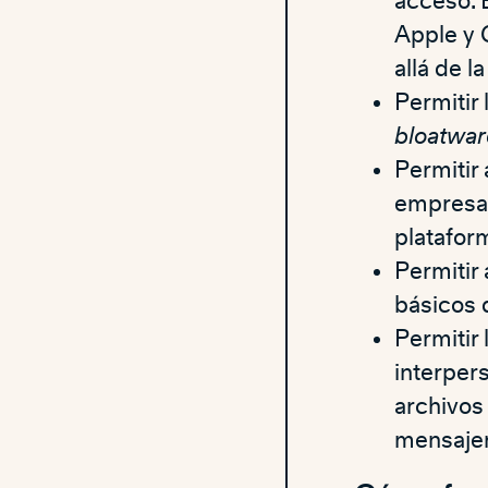
acceso. 
Apple y 
allá de l
Permitir 
bloatwar
Permitir 
empresas
platafor
Permitir 
básicos 
Permitir
interper
archivos
mensajer