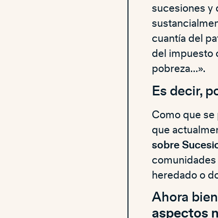
sucesiones y 
sustancialmen
cuantía del pat
del impuesto c
pobreza…».
Es decir, 
Como que se p
que actualme
sobre Sucesi
comunidades a
heredado o d
Ahora bien
aspectos n