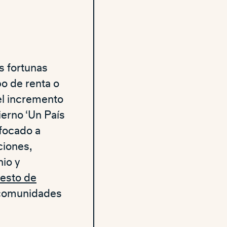
s fortunas
po de renta o
 el incremento
erno ‘Un País
nfocado a
ciones,
io y
esto de
 comunidades