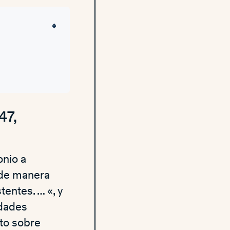
47,
onio a
 de manera
entes. … «, y
idades
to sobre