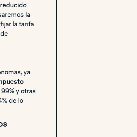
 reducido
isaremos la
jar la tarifa
 de
:
ónomas, ya
Impuesto
 99% y otras
4% de lo
os