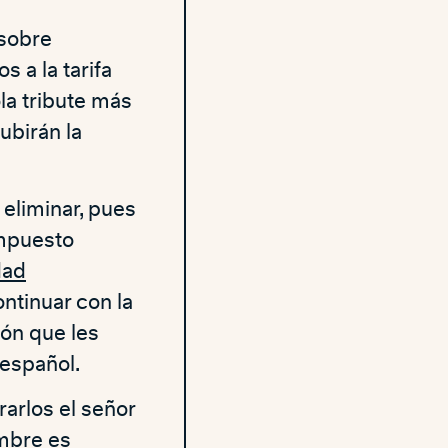
 sobre
 a la tarifa
la tribute más
ubirán la
eliminar, pues
impuesto
dad
ontinuar con la
ión que les
 español.
arlos el señor
umbre es