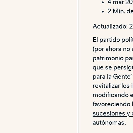
4 mar 20
2 Min. de
Actualizado: 
El partido pol
(por ahora no 
patrimonio par
que se persig
para la Gente
revitalizar lo
modificando e
favoreciendo 
sucesiones y
autónomas.