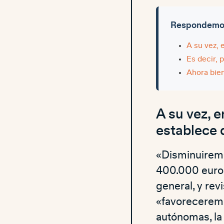
Respondemos 
A su vez, 
Es decir, 
Ahora bien
A su vez, e
establece 
«Disminuiremo
400.000 euros
general, y rev
«favoreceremo
autónomas, la