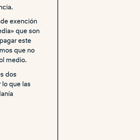
ncia.
e de exención
dia» que son
 pagar este
ramos que no
ol medio.
os dos
 lo que las
danía