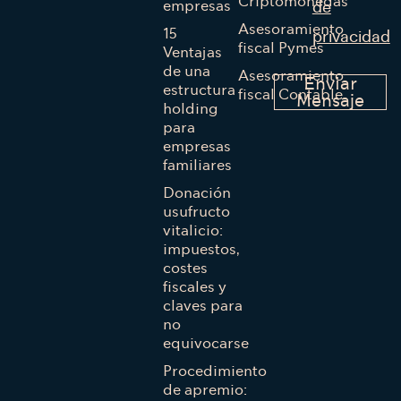
Criptomonedas
empresas
de
Asesoramiento
15
privacidad
fiscal Pymes
Ventajas
de una
Asesoramiento
Enviar
estructura
fiscal Contable
Mensaje
holding
para
empresas
familiares
Donación
usufructo
vitalicio:
impuestos,
costes
fiscales y
claves para
no
equivocarse
Procedimiento
de apremio: