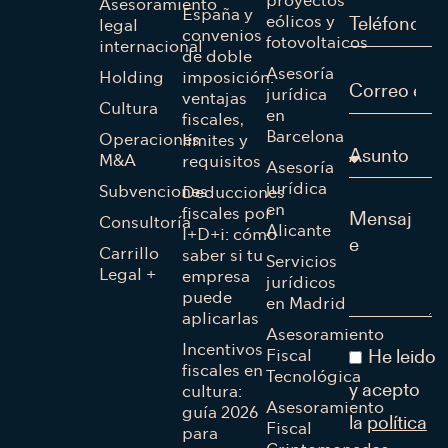
proyectos
Asesoramiento
España y
eólicos y
legal
convenios
fotovoltaicos
internacional
de doble
Asesoría
Holding
imposición:
jurídica
ventajas
Cultura
en
fiscales,
Barcelona
Operaciones
límites y
M&A
requisitos
Asesoría
jurídica
Subvenciones
Deducciones
en
fiscales por
Consultoría
Alicante
I+D+i: cómo
Carrillo
saber si tu
Servicios
Legal +
empresa
jurídicos
puede
en Madrid
aplicarlas
Asesoramiento
Incentivos
Fiscal
He leido
fiscales en
Tecnológica
cultura:
y acepto
Asesoramiento
guía 2026
la
política
Fiscal
para