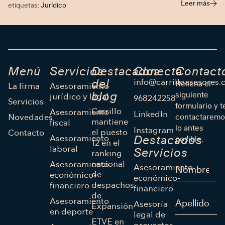
Leer más
etiquetas:
Jurídico
Menú
Servicios
Destacados
Conecta
Contact
info@carrilloasesores
del
Rellena el
La firma
Asesoramiento
blog
siguiente
jurídico y legal
968242258
Servicios
formulario y t
Carrillo
Asesoramiento
LinkedIn
Novedades
contactaremo
mantiene
fiscal
lo antes
Instagram
el puesto
Contacto
Asesoramiento
Destacados
posible.
12 en el
laboral
Servicios
ranking
nacional
Asesoramiento
Asesoramiento
de
económico-
económico-
despachos
financiero
financiero
de
Asesoramiento
Asesoría
Expansión
en deporte
legal de
ETVE en