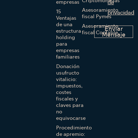
Criptomonedas
empresas
de
Asesoramiento
15
privacidad
fiscal Pymes
Ventajas
de una
Asesoramiento
Enviar
estructura
fiscal Contable
Mensaje
holding
para
empresas
familiares
Donación
usufructo
vitalicio:
impuestos,
costes
fiscales y
claves para
no
equivocarse
Procedimiento
de apremio: