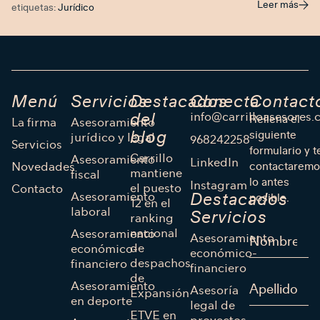
Leer más
etiquetas:
Jurídico
Menú
Servicios
Destacados
Conecta
Contact
info@carrilloasesores
del
Rellena el
La firma
Asesoramiento
blog
siguiente
jurídico y legal
968242258
Servicios
formulario y t
Carrillo
Asesoramiento
LinkedIn
Novedades
contactaremo
mantiene
fiscal
lo antes
Instagram
el puesto
Contacto
Asesoramiento
Destacados
posible.
12 en el
laboral
Servicios
ranking
nacional
Asesoramiento
Asesoramiento
de
económico-
económico-
despachos
financiero
financiero
de
Asesoramiento
Asesoría
Expansión
en deporte
legal de
ETVE en