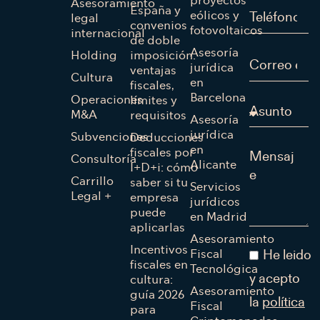
proyectos
Asesoramiento
España y
eólicos y
legal
convenios
fotovoltaicos
internacional
de doble
Asesoría
Holding
imposición:
jurídica
ventajas
Cultura
en
fiscales,
Barcelona
Operaciones
límites y
M&A
requisitos
Asesoría
jurídica
Subvenciones
Deducciones
en
fiscales por
Consultoría
Alicante
I+D+i: cómo
Carrillo
saber si tu
Servicios
Legal +
empresa
jurídicos
puede
en Madrid
aplicarlas
Asesoramiento
Incentivos
Fiscal
He leido
fiscales en
Tecnológica
cultura:
y acepto
Asesoramiento
guía 2026
la
política
Fiscal
para