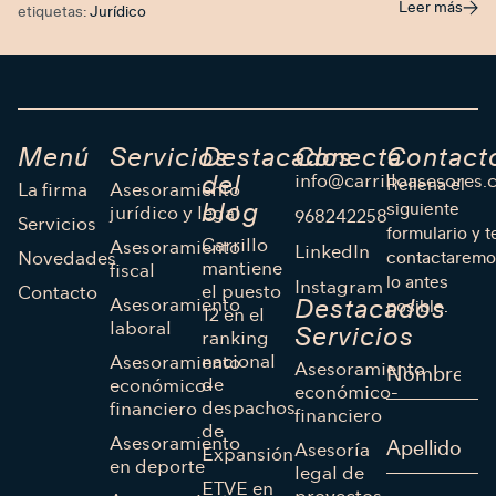
Leer más
etiquetas:
Jurídico
Menú
Servicios
Destacados
Conecta
Contact
info@carrilloasesores
del
Rellena el
La firma
Asesoramiento
blog
siguiente
jurídico y legal
968242258
Servicios
formulario y t
Carrillo
Asesoramiento
LinkedIn
Novedades
contactaremo
mantiene
fiscal
lo antes
Instagram
el puesto
Contacto
Asesoramiento
Destacados
posible.
12 en el
laboral
Servicios
ranking
nacional
Asesoramiento
Asesoramiento
de
económico-
económico-
despachos
financiero
financiero
de
Asesoramiento
Asesoría
Expansión
en deporte
legal de
ETVE en