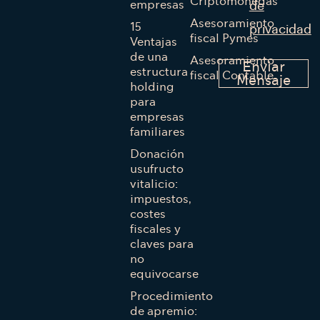
Criptomonedas
empresas
de
Asesoramiento
15
privacidad
fiscal Pymes
Ventajas
de una
Asesoramiento
Enviar
estructura
fiscal Contable
Mensaje
holding
para
empresas
familiares
Donación
usufructo
vitalicio:
impuestos,
costes
fiscales y
claves para
no
equivocarse
Procedimiento
de apremio: