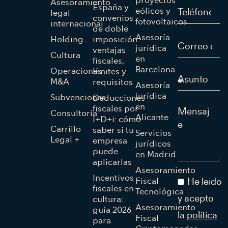
proyectos
Asesoramiento
España y
eólicos y
legal
convenios
fotovoltaicos
internacional
de doble
Asesoría
Holding
imposición:
jurídica
ventajas
Cultura
en
fiscales,
Barcelona
Operaciones
límites y
M&A
requisitos
Asesoría
jurídica
Subvenciones
Deducciones
en
fiscales por
Consultoría
Alicante
I+D+i: cómo
Carrillo
saber si tu
Servicios
Legal +
empresa
jurídicos
puede
en Madrid
aplicarlas
Asesoramiento
Incentivos
Fiscal
He leido
fiscales en
Tecnológica
cultura:
y acepto
Asesoramiento
guía 2026
la
política
Fiscal
para