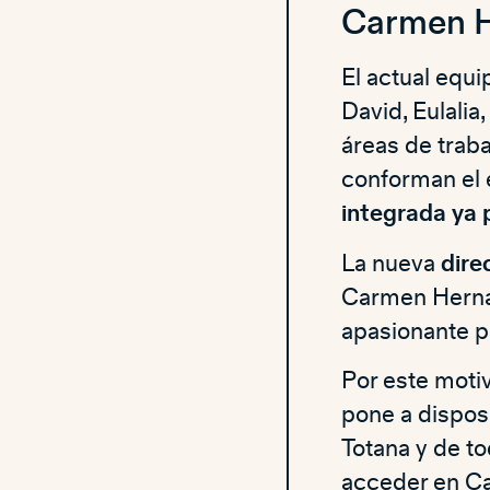
Carmen He
El actual equ
David, Eulalia
áreas de trab
conforman el e
integrada ya
La nueva
dire
Carmen Hernán
apasionante po
Por este motiv
pone a dispos
Totana y de t
acceder en
Ca