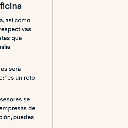
ficina
a, así como
 respectivas
stas que
ilia
res será
: “es un reto
Asesores se
s empresas de
ción, puedes