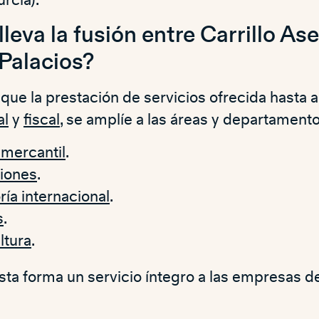
rcia).
leva la fusión entre Carrillo As
Palacios?
 que la prestación de servicios ofrecida hasta 
al
y
fiscal
, se amplíe a las áreas y departament
-mercantil
.
iones
.
ría internacional
.
s
.
ltura
.
ta forma un servicio íntegro a las empresas del