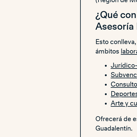
(Región de Mu
¿Qué conl
Asesoría 
Esto conlleva,
ámbitos
labor
Jurídico
Subvenc
Consulto
Deporte
Arte y cu
Ofrecerá de es
Guadalentín.