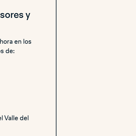
esores y
ahora en los
os de:
 Valle del